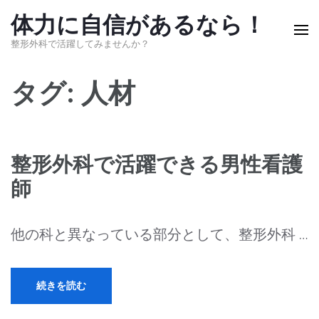
コ
体力に自信があるなら！
ン
整形外科で活躍してみませんか？
テ
ン
タグ:
人材
ツ
へ
ス
整形外科で活躍できる男性看護
キ
師
ッ
プ
他の科と異なっている部分として、整形外科 …
(Enter
を
続きを読む
押